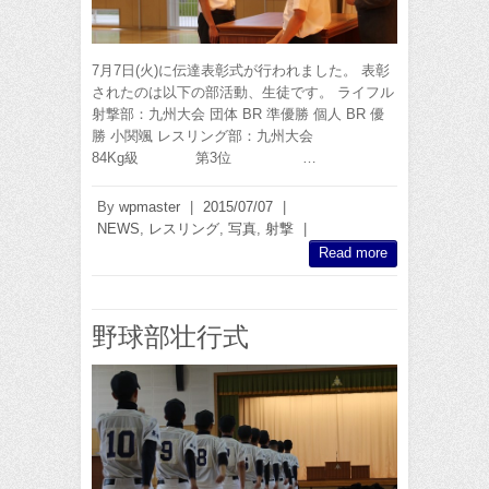
7月7日(火)に伝達表彰式が行われました。 表彰
されたのは以下の部活動、生徒です。 ライフル
射撃部：九州大会 団体 BR 準優勝 個人 BR 優
勝 小関颯 レスリング部：九州大会
84Kg級 第3位 …
By
wpmaster
|
2015/07/07
|
NEWS
,
レスリング
,
写真
,
射撃
|
Read more
野球部壮行式