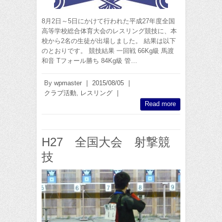
8月2日～5日にかけて行われた平成27年度全国
高等学校総合体育大会のレスリング競技に、本
校から2名の生徒が出場しました。 結果は以下
のとおりです。 競技結果 一回戦 66Kg級 馬渡
和音 Tフォール勝ち 84Kg級 管…
By
wpmaster
|
2015/08/05
|
クラブ活動
,
レスリング
|
Read more
H27 全国大会 射撃競
技