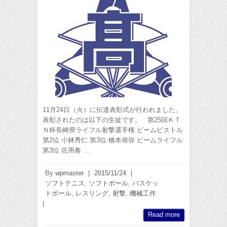
11月24日（火）に伝達表彰式が行われました。
表彰されたのは以下の生徒です。 第25回ＫＴ
Ｎ杯長崎県ライフル射撃選手権 ビームピストル
第2位 小林秀仁 第3位 橋本侑弥 ビームライフル
第3位 佐用奏 …
By
wpmaster
|
2015/11/24
|
ソフトテニス
,
ソフトボール
,
バスケッ
トボール
,
レスリング
,
射撃
,
機械工作
|
Read more