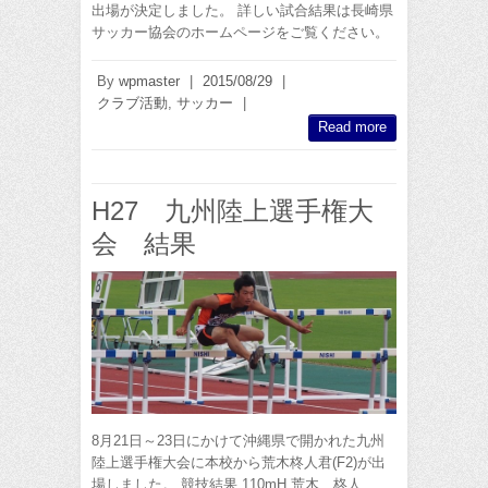
出場が決定しました。 詳しい試合結果は長崎県
サッカー協会のホームページをご覧ください。
By
wpmaster
|
2015/08/29
|
クラブ活動
,
サッカー
|
Read more
H27 九州陸上選手権大
会 結果
8月21日～23日にかけて沖縄県で開かれた九州
陸上選手権大会に本校から荒木柊人君(F2)が出
場しました。 競技結果 110mH 荒木 柊人