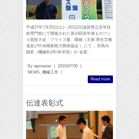
平成27年7月25日(土)～26日(日)滋賀県立高等技
術専門校にて開催された第10回若年者ものづく
り競技大会「フライス盤」職種（主催:厚生労働
省及び中央職業能力開発協会 ）にて， 田島向
陽君（機械科2年/科学部）が 金賞…
By
wpmaster
|
2015/07/30
|
NEWS
,
機械工作
|
Read more
伝達表彰式