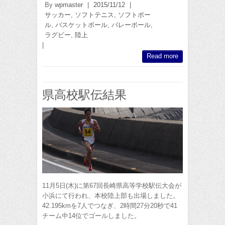
By
wpmaster
|
2015/11/12
|
サッカー
,
ソフトテニス
,
ソフトボー
ル
,
バスケットボール
,
バレーボール
,
ラグビー
,
陸上
|
Read more
県高校駅伝結果
11月5日(木)に第67回長崎県高等学校駅伝大会が
小浜にて行われ、本校陸上部も出場しました。
42.195kmを7人でつなぎ、2時間27分20秒で41
チーム中14位でゴールしました。