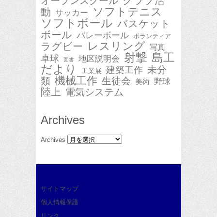
クラブ活
オープンスクール
ソフトテニス
動
サッカー
ソフトボール
バスケット
ボール
バレーボール
ボランティア
レスリング
ラグビー
写真
射撃
島工
卓球
地区説明会
図書
だより
未分
建築工作
工業展
機械工作
類
生徒会
野球
美術
陸上
電気システム
Archives
Archives
サイトマップ
個人情報保護
リンク