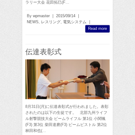
ラリー大会 花田拓巳(F…
By
wpmaster
|
2015/09/14
|
NEWS
,
レスリング
,
電気システム
|
Read more
伝達表彰式
8月31日(月)に伝達表彰式が行われました。表彰
されたのは以下の生徒です。 北部九州ライフ
ル射撃競技大会 ビームライフル 第1位 小関颯
(F3) 第3位 柴田達磨(F3) ビームピストル 第2位
林田和也(…