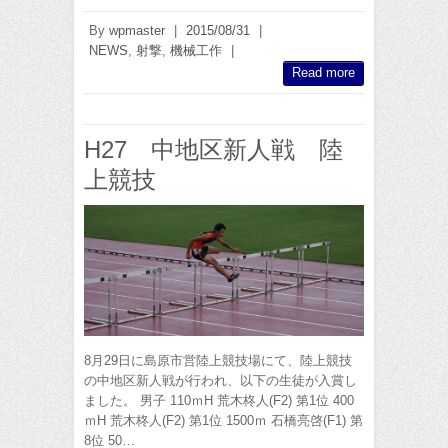
By
wpmaster
|
2015/08/31
|
NEWS
,
射撃
,
機械工作
|
Read more
H27 中地区新人戦 陸
上競技
8月29日に島原市営陸上競技場にて、陸上競技
の中地区新人戦が行われ、以下の生徒が入賞し
ました。 男子 110ｍH 荒木柊人(F2) 第1位 400
ｍH 荒木柊人(F2) 第1位 1500ｍ 石橋亮啓(F1) 第
8位 50…