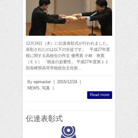
12月24日（木）に伝達表彰式が行われました。
表彰されたのは以下の生徒です。 平成27年度
税に関する高校生の作文 優秀賞 小林 将寛
（Ｅ１） 「税金の必要性」 平成27年度第１１
回長崎県高等学校総合文化祭…
By
wpmaster
|
2015/12/24
|
NEWS
,
写真
|
Read more
伝達表彰式