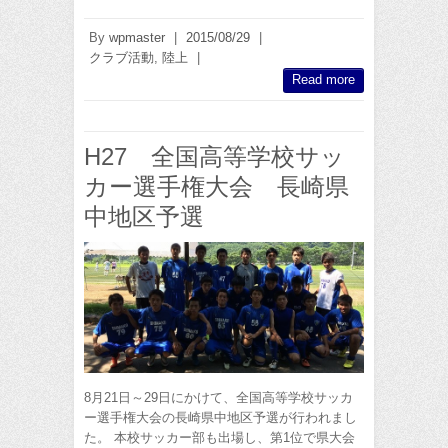
By
wpmaster
|
2015/08/29
|
クラブ活動
,
陸上
|
Read more
H27 全国高等学校サッ
カー選手権大会 長崎県
中地区予選
8月21日～29日にかけて、全国高等学校サッカ
ー選手権大会の長崎県中地区予選が行われまし
た。 本校サッカー部も出場し、第1位で県大会