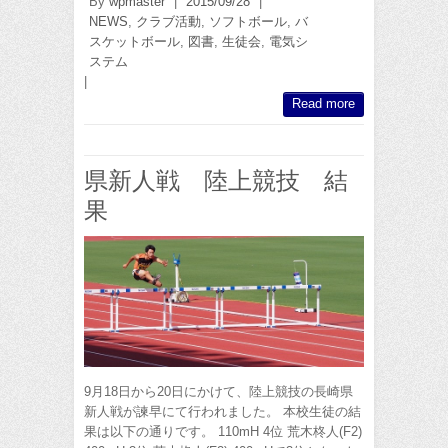
By
wpmaster
|
2015/09/28
|
NEWS
,
クラブ活動
,
ソフトボール
,
バ
スケットボール
,
図書
,
生徒会
,
電気シ
ステム
|
Read more
県新人戦 陸上競技 結
果
9月18日から20日にかけて、陸上競技の長崎県
新人戦が諫早にて行われました。 本校生徒の結
果は以下の通りです。 110mH 4位 荒木柊人(F2)