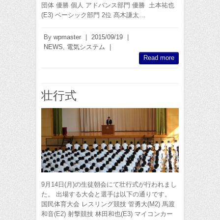
団体 優勝 個人 アドバンス部門 優勝 土本祐也
(E3) ベーシック部門 2位 髙木謙太…
By
wpmaster
|
2015/09/19
|
NEWS
,
電気システム
|
Read more
壮行式
9月14日(月)の生徒朝会にて壮行式が行われまし
た。 出場する大会と選手は以下の通りです。
国民体育大会 レスリング競技 管勇大(M2) 馬渡
和音(E2) 射撃競技 林田和也(E3) マイコンカー