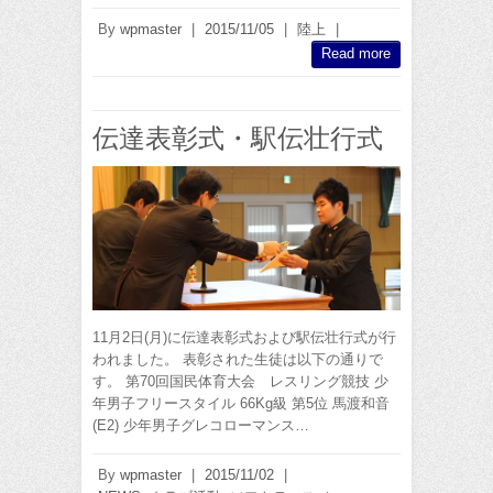
By
wpmaster
|
2015/11/05
|
陸上
|
Read more
伝達表彰式・駅伝壮行式
11月2日(月)に伝達表彰式および駅伝壮行式が行
われました。 表彰された生徒は以下の通りで
す。 第70回国民体育大会 レスリング競技 少
年男子フリースタイル 66Kg級 第5位 馬渡和音
(E2) 少年男子グレコローマンス…
By
wpmaster
|
2015/11/02
|