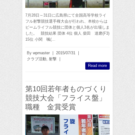
7月28日～31日に広島県にて全国高等学校ライ
フル射撃競技選手権大会が行われ、本校からは
ビームライフル競技に団体と個人3名が出場しま
した。 競技結果 団体 4位 個人 柴田 達磨(F3)
15位 小関 颯(…
By
wpmaster
|
2015/07/31
|
クラブ活動
,
射撃
|
Read more
第10回若年者ものづくり
競技大会「フライス盤」
職種 金賞受賞