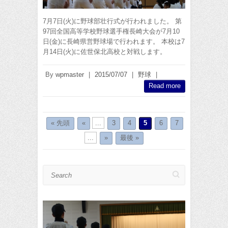
7月7日(火)に野球部壮行式が行われました。 第
97回全国高等学校野球選手権長崎大会が7月10
日(金)に長崎県営野球場で行われます。 本校は7
月14日(火)に佐世保北高校と対戦します。
By
wpmaster
|
2015/07/07
|
野球
|
Read more
« 先頭
«
...
3
4
5
6
7
...
»
最後 »
Search