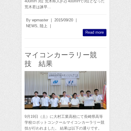
400mH 3位 荒木柊人(F2) 400mHで3位となった
荒木君は諫早…
By
wpmaster
|
2015/09/20
|
NEWS
,
陸上
|
Read more
マイコンカーラリー競
技 結果
9月19日（土）に大村工業高校にて長崎県高等
学校ロボットコンクールマイコンカーラリー競
技が行われました。 結果は以下の通りです。