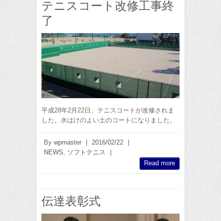
テニスコート改修工事終
了
平成28年2月22日、テニスコートが改修されま
した。水はけのよい土のコートになりました。
By
wpmaster
|
2016/02/22
|
NEWS
,
ソフトテニス
|
Read more
伝達表彰式