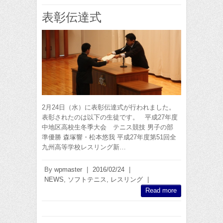
表彰伝達式
2月24日（水）に表彰伝達式が行われました。
表彰されたのは以下の生徒です。 平成27年度
中地区高校生冬季大会 テニス競技 男子の部
準優勝 森塚響・松本悠我 平成27年度第51回全
九州高等学校レスリング新…
By
wpmaster
|
2016/02/24
|
NEWS
,
ソフトテニス
,
レスリング
|
Read more