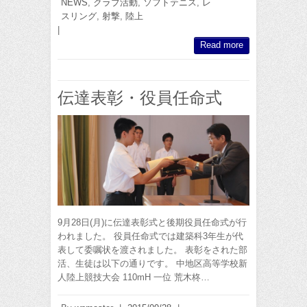
NEWS
,
クラブ活動
,
ソフトテニス
,
レ
スリング
,
射撃
,
陸上
|
Read more
伝達表彰・役員任命式
9月28日(月)に伝達表彰式と後期役員任命式が行
われました。 役員任命式では建築科3年生が代
表して委嘱状を渡されました。 表彰をされた部
活、生徒は以下の通りです。 中地区高等学校新
人陸上競技大会 110mH 一位 荒木柊…