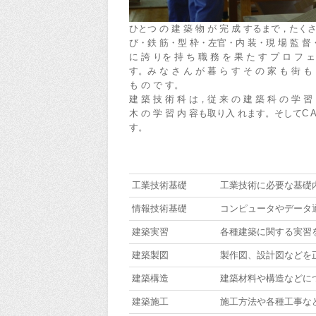
ひとつ の 建 築 物 が 完 成 するまで，たく
び・鉄 筋・型 枠・左官・内 装・現 場 監 督・
に 誇 りを 持 ち 職 務 を 果 た す プ ロ フ
す。み な さ ん が 暮 ら す そ の 家 も 街 も 
も の で す。
建 築 技 術 科 は，従 来 の 建 築 科 の 学
木 の 学 習 内 容も取り入 れます。そしてC A 
す。
工業技術基礎
工業技術に必要な基礎
情報技術基礎
コンピュータやデータ
建築実習
各種建築に関する実習
建築製図
製作図、設計図などを
建築構造
建築材料や構造などに
建築施工
施工方法や各種工事な