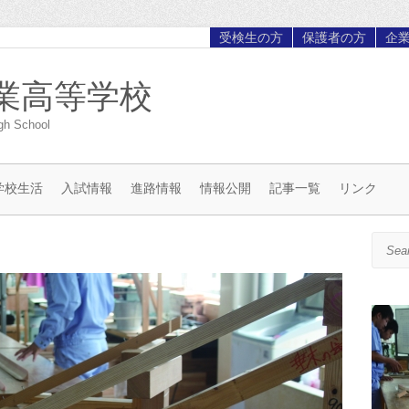
受検生の方
保護者の方
企
業高等学校
gh School
学校生活
入試情報
進路情報
情報公開
記事一覧
リンク
Search