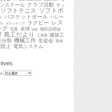
クラブ活動
ンスクール
サッ
ソフトボ
ソフトテニス
ル
バスケットボール
バレー
レス
ラグビー
ル
ボランティア
ング
卓球
地区説明会
写真
図書
撃
島工だより
建築工
工業展
機械工作
未分類
生徒会
美術
陸上
電気システム
hives
es