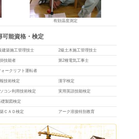
有効温度測定
得可能資格・検定
級建築施工管理技士
2級土木施工管理技士
掛技能者
第2種電気工事士
ォークリフト運転者
報技術検定
漢字検定
ソコン利用技術検定
実用英語技能検定
礎製図検定
築ＣＡＤ検定
アーク溶接特別教育