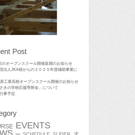
ent Post
1日のオープンスクール開催延期のお知らせ
団法人JKA様からの２０２５年度補助事業に
6島原工業高校オープンスクール開催のお知らせ
さきの学校応援寄附金」について
,行事予定
egory
EVENTS
URSE
EWS
オ
SCHEDULE
SLIDER
PR