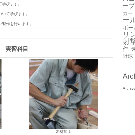
て学びます。
ープ
カー
ついて学びます。
ー
や製作を行います。
ボー
リ
射
作
実習科目
野球
Arc
Archiv
木材加工