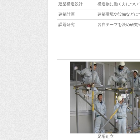
建築構造設計
構造物に働く力につい
建築計画
建築環境や設備などに
課題研究
各自テーマを決め研究
足場組立