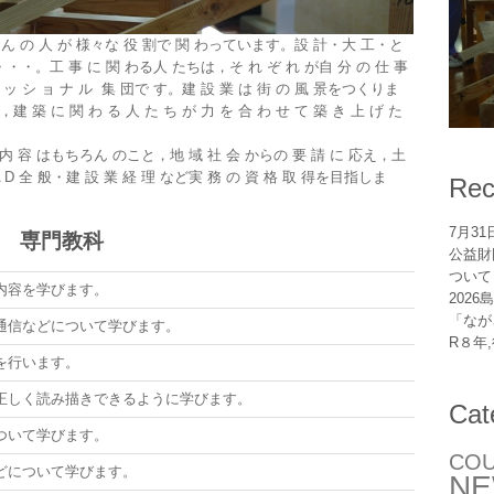
さん の 人 が 様々な 役 割で 関 わっています。設 計・大 工・と
・・。工 事 に 関 わる人 たちは，そ れ ぞ れ が自 分 の 仕 事
 ェ ッ シ ョ ナ ル 集 団で す。建 設 業 は 街 の 風 景をつくりま
，建 築 に 関 わ る 人 た ち が 力 を 合 わ せ て 築 き 上 げ た
 習 内 容 はもちろん のこと，地 域 社 会 からの 要 請 に 応え，土
D 全 般・建 設 業 経 理 など実 務 の 資 格 取 得を目指しま
Rec
7月3
専門教科
公益財
ついて
内容を学びます。
202
「なが
通信などについて学びます。
R８年
を行います。
正しく読み描きできるように学びます。
Cat
ついて学びます。
CO
どについて学びます。
N