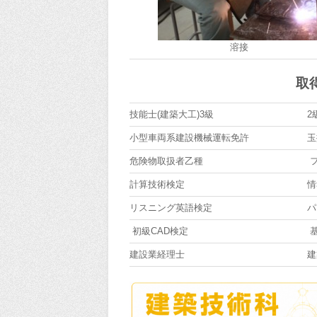
溶接
取
技能士(建築大工)3級
2
小型車両系建設機械運転免許
玉
危険物取扱者乙種
フ
計算技術検定
情
リスニング英語検定
パ
初級CAD検定
基
建設業経理士
建