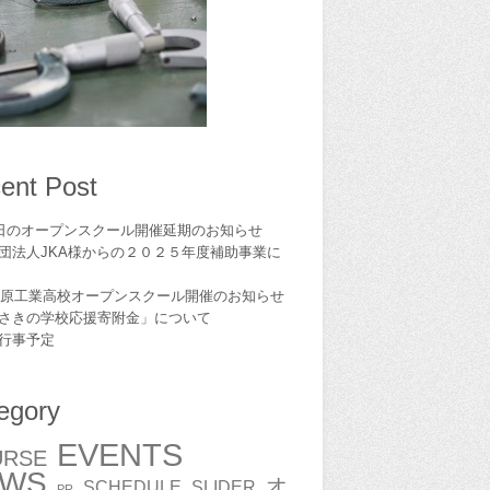
ent Post
1日のオープンスクール開催延期のお知らせ
団法人JKA様からの２０２５年度補助事業に
6島原工業高校オープンスクール開催のお知らせ
さきの学校応援寄附金」について
,行事予定
egory
EVENTS
URSE
EWS
オ
SCHEDULE
SLIDER
PR