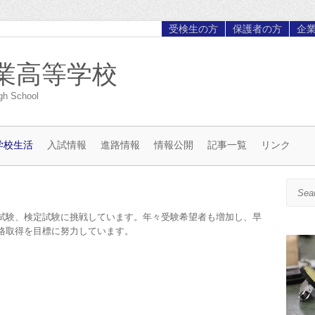
受検生の方
保護者の方
企
業高等学校
gh School
学校生活
入試情報
進路情報
情報公開
記事一覧
リンク
Search
試験、検定試験に挑戦しています。年々受験希望者も増加し、早
格取得を目標に努力しています。