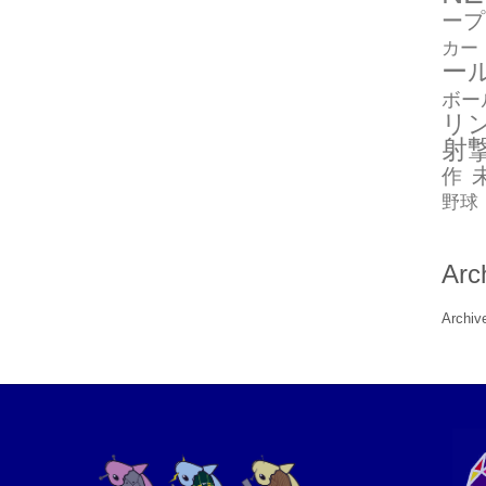
ープ
カー
ー
ボー
リ
射
作
野球
Arc
Archiv