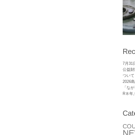
Rec
7月3
公益財
ついて
202
「なが
R８年
Cat
CO
N