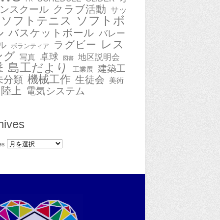
クラブ活動
ンスクール
サッ
ソフトボ
ソフトテニス
ル
バスケットボール
バレー
レス
ラグビー
ル
ボランティア
ング
卓球
地区説明会
写真
図書
撃
島工だより
建築工
工業展
機械工作
未分類
生徒会
美術
陸上
電気システム
hives
es