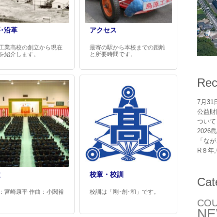
･沿革
アクセス
工業高校の創立から現在
最寄の駅から本校までの距離
を紹介します。
と所要時間です。
Rec
7月3
公益財
ついて
202
「なが
R８年
歌
校章・校訓
Cat
：宮崎康平 作曲：小関裕
校訓は「剛･創･和」です。
CO
N