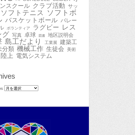
クラブ活動
ンスクール
サッ
ソフトボ
ソフトテニス
ル
バスケットボール
バレー
レス
ラグビー
ル
ボランティア
ング
卓球
地区説明会
写真
図書
撃
島工だより
建築工
工業展
機械工作
未分類
生徒会
美術
陸上
電気システム
hives
es