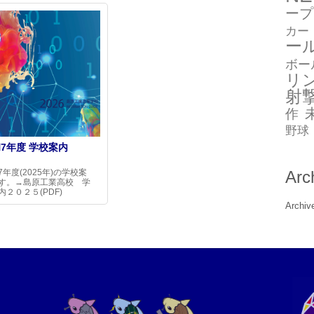
ープ
カー
ー
ボー
リ
射
作
野球
7年度 学校案内
7年度(2025年)の学校案
Arc
す。→島原工業高校 学
内２０２５(PDF)
Archiv