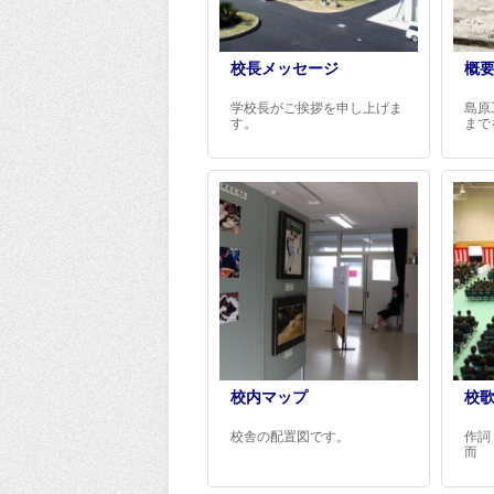
校長メッセージ
概要
学校長がご挨拶を申し上げま
島原
す。
まで
校内マップ
校
校舎の配置図です。
作詞
而