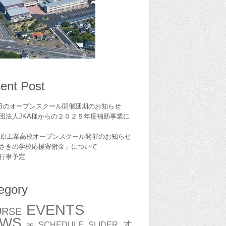
ent Post
1日のオープンスクール開催延期のお知らせ
団法人JKA様からの２０２５年度補助事業に
6島原工業高校オープンスクール開催のお知らせ
さきの学校応援寄附金」について
,行事予定
egory
EVENTS
URSE
EWS
オ
SCHEDULE
SLIDER
PR