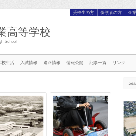
受検生の方
保護者の方
企
業高等学校
gh School
学校生活
入試情報
進路情報
情報公開
記事一覧
リンク
Search