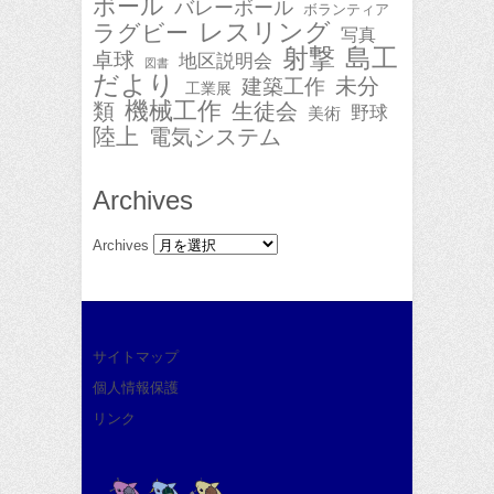
ボール
バレーボール
ボランティア
レスリング
ラグビー
写真
射撃
島工
卓球
地区説明会
図書
だより
未分
建築工作
工業展
機械工作
類
生徒会
野球
美術
陸上
電気システム
Archives
Archives
サイトマップ
個人情報保護
リンク