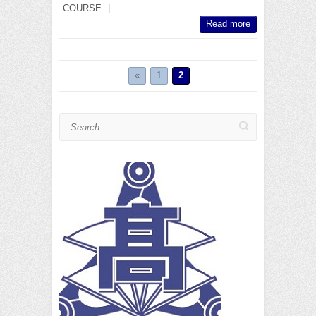
COURSE
|
Read more
«
1
2
Search