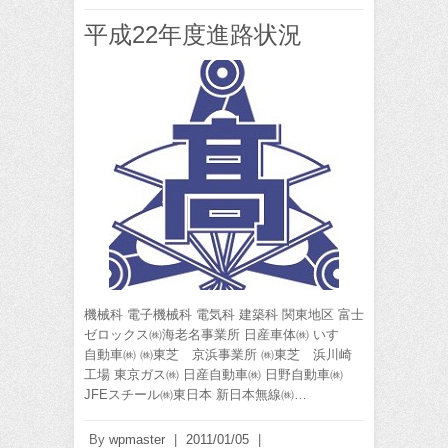
平成22年度進路状況
機械科 電子機械科 電気科 建築科 関東地区 富士
ゼロックス㈱海老名事業所 日産車体㈱ いすゞ
自動車㈱ ㈱東芝 京浜事業所 ㈱東芝 浜川崎
工場 東京ガス㈱ 日産自動車㈱ 日野自動車㈱
JFEスチール㈱東日本 新日本無線㈱…
By
wpmaster
|
2011/01/05
|