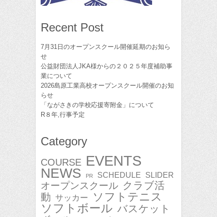
Recent Post
7月31日のオープンスクール開催延期のお知ら
せ
公益財団法人JKA様からの２０２５年度補助事
業について
2026島原工業高校オープンスクール開催のお知
らせ
「ながさきの学校応援寄附金」について
R８年,行事予定
Category
EVENTS
COURSE
NEWS
SCHEDULE
SLIDER
PR
クラブ活
オープンスクール
ソフトテニス
動
サッカー
ソフトボール
バスケット