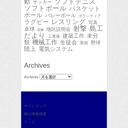
ソフトテニス
動
サッカー
ソフトボール
バスケット
ボール
バレーボール
ボランティア
レスリング
ラグビー
写真
射撃
島工
卓球
地区説明会
図書
だより
未分
建築工作
工業展
機械工作
類
生徒会
野球
美術
陸上
電気システム
Archives
Archives
サイトマップ
個人情報保護
リンク