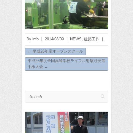
By
info
|
2014/08/09
|
NEWS
,
建築工作
|
←
平成26年度オープンスクール
平成26年度全国高等学校ライフル射撃競技選
手権大会
→
Search