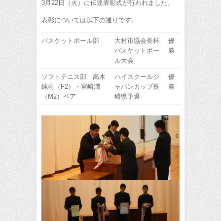
3月22日（火）に伝達表彰式が行われました。
表彰については以下の通りです。
バスケットボール部
大村市協会長杯
優
バスケットボー
勝
ル大会
ソフトテニス部 高木
ハイスクールジ
優
純司（F2）・宮崎潤
ャパンカップ長
勝
（M2）ペア
崎県予選