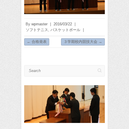
By
wpmaster
|
2016/03/22
|
ソフトテニス
,
バスケットボール
|
←
合格発表
３学期校内競技大会
→
Search