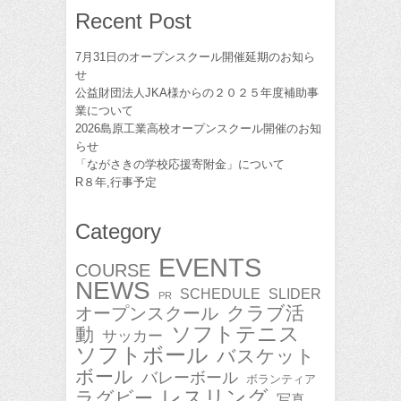
Recent Post
7月31日のオープンスクール開催延期のお知ら
せ
公益財団法人JKA様からの２０２５年度補助事
業について
2026島原工業高校オープンスクール開催のお知
らせ
「ながさきの学校応援寄附金」について
R８年,行事予定
Category
EVENTS
COURSE
NEWS
SCHEDULE
SLIDER
PR
クラブ活
オープンスクール
ソフトテニス
動
サッカー
ソフトボール
バスケット
ボール
バレーボール
ボランティア
レスリング
ラグビー
写真