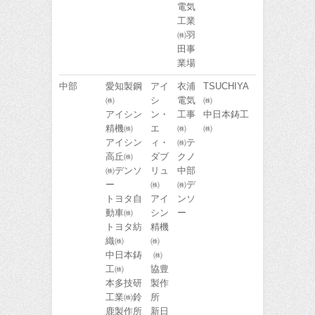
電気
工業
㈱羽
田事
業場
中部
愛知製鋼
アイ
衣浦
TSUCHIYA
㈱
シ
電気
㈱
アイシン
ン・
工事
中日本鋳工
精機㈱
エ
㈱
㈱
アイシン
ィ・
㈱テ
高丘㈱
ダブ
クノ
㈱デンソ
リュ
中部
ー
㈱
㈱デ
トヨタ自
アイ
ンソ
動車㈱
シン
ー
トヨタ紡
精機
織㈱
㈱
中日本鋳
㈱
工㈱
協豊
本多技研
製作
工業㈱鈴
所
鹿製作所
新日