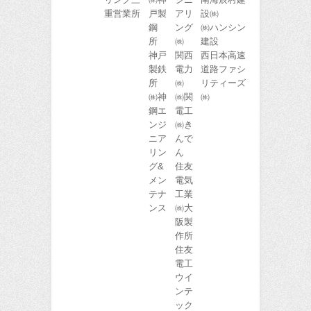
重営業所
戸製
アリ
設㈱
鋼
ング
㈱ハンシン
所
㈱
建設
神戸
関西
西日本高速
製鉄
電力
道路ファシ
所
㈱
リティーズ
㈱神
㈱関
㈱
鋼エ
電工
ンジ
㈱き
ニア
んで
リン
ん
グ&
住友
メン
電気
テナ
工業
ンス
㈱大
阪製
作所
住友
電工
ウイ
ンテ
ック