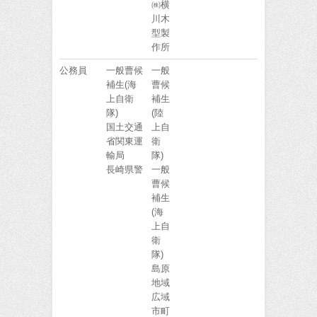
㈱横
川木
型製
作所
公務員
一般曹候
一般
補生(海
曹候
上自衛
補生
隊)
(陸
国土交通
上自
省関東運
衛
輸局
隊)
長崎県警
一般
曹候
補生
(海
上自
衛
隊)
島原
地域
広域
市町