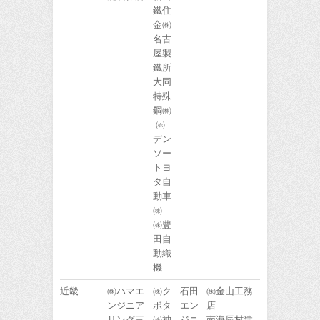
鐵住
金㈱
名古
屋製
鐵所
大同
特殊
鋼㈱
㈱
デン
ソー
トヨ
タ自
動車
㈱
㈱豊
田自
動織
機
近畿
㈱ハマエ
㈱ク
石田
㈱金山工務
ンジニア
ボタ
エン
店
リング三
㈱神
ジニ
南海辰村建