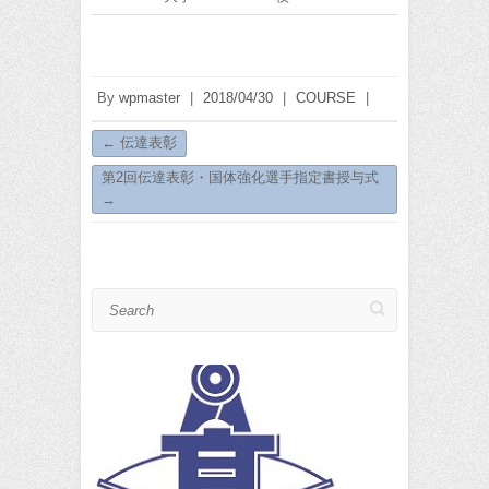
By
wpmaster
|
2018/04/30
|
COURSE
|
←
伝達表彰
第2回伝達表彰・国体強化選手指定書授与式
→
Search