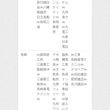
新日鐵住
ンユ
テム
金㈱八幡
ナイ
㈱
製鐵所
テッ
九州
日立造船
ド㈱
電力
㈱有明工
有明
㈱
場
事業
㈱九
所
電工
㈱新
日本
電設
長崎
㈱新田鉄
アポ
協和
㈱三青
工所
ロ興
機電
長崎菱電テ
三菱重工
産㈱
工業
クニカ㈱
船舶海洋
㈱大
㈱
ナガベア㈱
㈱
島造
島原
㈱浜松建設
三菱重工
船所
ドッ
星野建設㈱
船体㈱
九商
ク協
吉川建設㈱
長崎菱電
フェ
業組
テクニカ
リー
合
㈱
㈱
㈱筑
九州
波エ
ワコ
レク