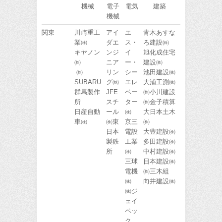
機械
電子
電気
建築
機械
関東
川崎重工
アイ
エ
青木あすな
業㈱
ダエ
ス・
ろ建設㈱
キヤノン
ンジ
イ
旭化成住宅
㈱
ニア
ー・
建設㈱
㈱
リン
シー
池田建設㈱
SUBARU
グ㈱
エレ
大浦工測㈱
群馬製作
JFE
ベー
㈱小川建設
所
スチ
ター
㈱金子積算
日産自動
ール
㈱
大日本土木
車㈱
㈱東
京三
㈱
日本
電設
大豊建設㈱
製鉄
工業
多田建設㈱
所
㈱
中村建設㈱
三球
日本建設㈱
電機
㈱三木組
㈱
向井建設㈱
㈱ジ
ェイ
ペッ
ク