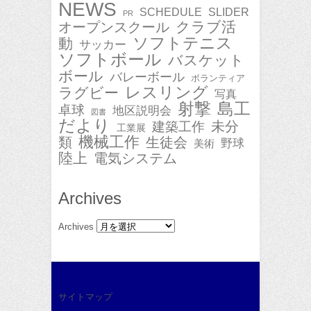
NEWS
SCHEDULE
SLIDER
PR
クラブ活
オープンスクール
ソフトテニス
動
サッカー
ソフトボール
バスケット
ボール
バレーボール
ボランティア
レスリング
ラグビー
写真
射撃
島工
卓球
地区説明会
図書
だより
未分
建築工作
工業展
機械工作
類
生徒会
野球
美術
陸上
電気システム
Archives
Archives
サイトマップ