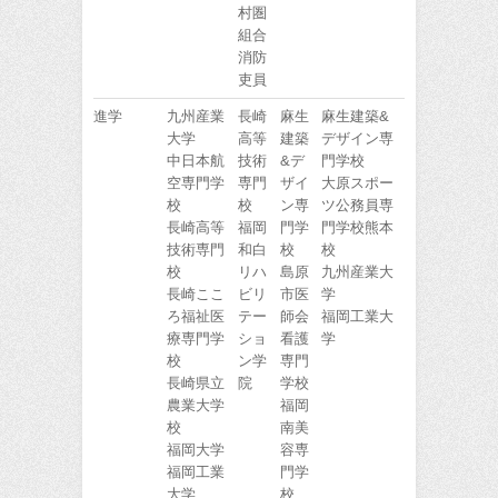
村圏
組合
消防
吏員
進学
九州産業
長崎
麻生
麻生建築&
大学
高等
建築
デザイン専
中日本航
技術
&デ
門学校
空専門学
専門
ザイ
大原スポー
校
校
ン専
ツ公務員専
長崎高等
福岡
門学
門学校熊本
技術専門
和白
校
校
校
リハ
島原
九州産業大
長崎ここ
ビリ
市医
学
ろ福祉医
テー
師会
福岡工業大
療専門学
ショ
看護
学
校
ン学
専門
長崎県立
院
学校
農業大学
福岡
校
南美
福岡大学
容専
福岡工業
門学
大学
校