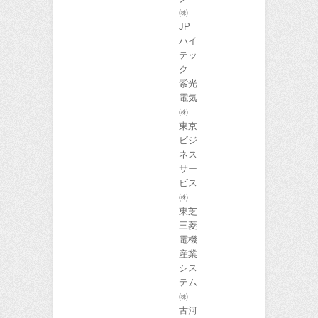
㈱
JP
ハイ
テッ
ク
紫光
電気
㈱
東京
ビジ
ネス
サー
ビス
㈱
東芝
三菱
電機
産業
シス
テム
㈱
古河