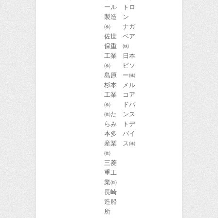
ール
トロ
製造
ン
㈱
ナガ
佐世
ベア
保重
㈱
工業
日本
㈱
ビソ
島原
ー㈱
杉本
メル
工業
コア
㈱
ドバ
㈱た
ンス
らみ
トデ
本多
バイ
産業
ス㈱
㈱
三菱
重工
業㈱
長崎
造船
所