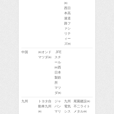
㈱
西日
本高
速道
路フ
ァシ
リテ
ィー
ズ㈱
中国
㈱オンド
JFE
マツダ㈱
スチ
ール
㈱西
日本
製鉄
所
マツ
ダ㈱
九州
トヨタ自
ジャ
九州
尾園建設㈱
動車九州
パン
電気
不二ライト
㈱
マリ
シス
メタル㈱