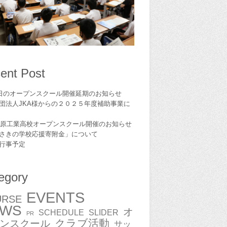
ent Post
1日のオープンスクール開催延期のお知らせ
団法人JKA様からの２０２５年度補助事業に
6島原工業高校オープンスクール開催のお知らせ
さきの学校応援寄附金」について
,行事予定
egory
EVENTS
URSE
EWS
オ
SCHEDULE
SLIDER
PR
クラブ活動
ンスクール
サッ