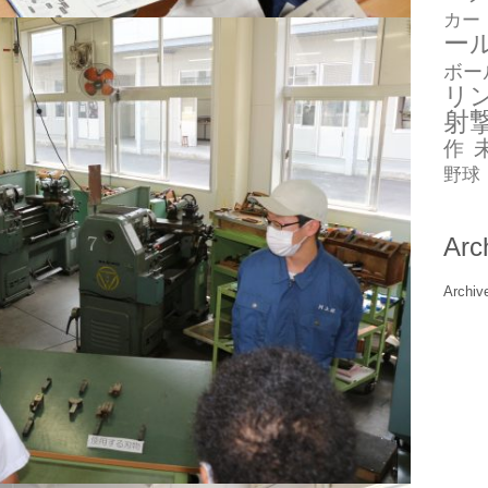
カー
ー
ボー
リ
射
作
野球
Arc
Archiv