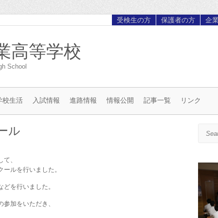
受検生の方
保護者の方
企
業高等学校
gh School
学校生活
入試情報
進路情報
情報公開
記事一覧
リンク
ール
Search
して、
クールを行いました。
などを行いました。
の参加をいただき、