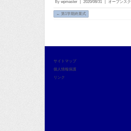
By
wpmaster
|
2020/08/31
|
オープンスク
←
第1学期終業式
サイトマップ
個人情報保護
リンク