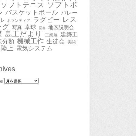
ソフトボ
ソフトテニス
ル
バスケットボール
バレー
レス
ラグビー
ル
ボランティア
ング
卓球
地区説明会
写真
図書
撃
島工だより
建築工
工業展
機械工作
未分類
生徒会
美術
陸上
電気システム
hives
es