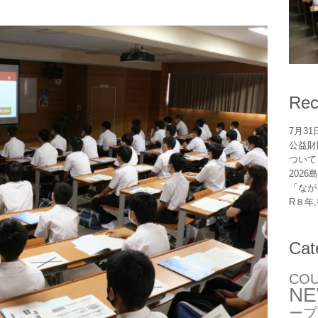
Rec
7月3
公益財
ついて
202
「なが
R８年
Cat
CO
N
ープ