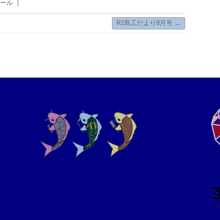
ール
|
R2島工だより8月号
→