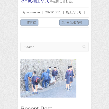
R4年10月島工だより
を公開しました。
By
wpmaster
|
2022/10/31
|
島工だより
|
←
体育祭
第6回伝達表彰
→
Search
Recent Post