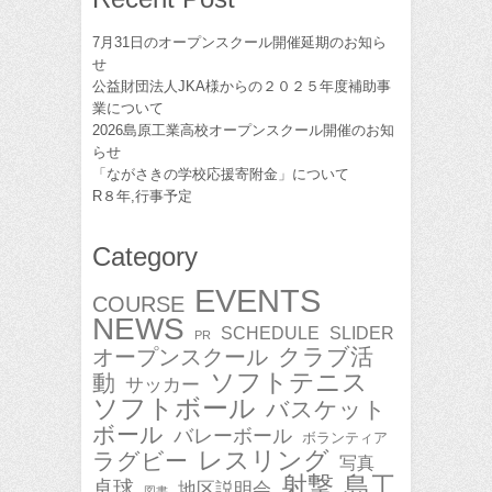
7月31日のオープンスクール開催延期のお知ら
せ
公益財団法人JKA様からの２０２５年度補助事
業について
2026島原工業高校オープンスクール開催のお知
らせ
「ながさきの学校応援寄附金」について
R８年,行事予定
Category
EVENTS
COURSE
NEWS
SCHEDULE
SLIDER
PR
クラブ活
オープンスクール
ソフトテニス
動
サッカー
ソフトボール
バスケット
ボール
バレーボール
ボランティア
レスリング
ラグビー
写真
射撃
島工
卓球
地区説明会
図書