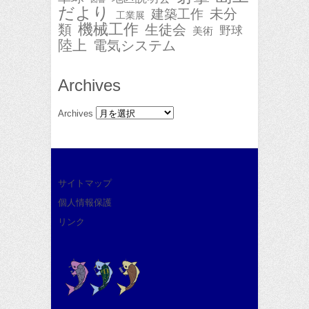
だより
未分
建築工作
工業展
機械工作
類
生徒会
野球
美術
陸上
電気システム
Archives
Archives
サイトマップ
個人情報保護
リンク