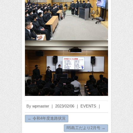
By
wpmaster
|
2023/02/06
|
EVENTS
|
←
令和4年度進路状況
R5島工だより2月号
→