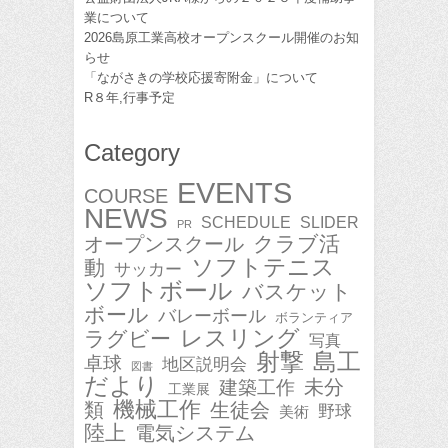
業について
2026島原工業高校オープンスクール開催のお知
らせ
「ながさきの学校応援寄附金」について
R８年,行事予定
Category
EVENTS
COURSE
NEWS
SCHEDULE
SLIDER
PR
クラブ活
オープンスクール
ソフトテニス
動
サッカー
ソフトボール
バスケット
ボール
バレーボール
ボランティア
レスリング
ラグビー
写真
射撃
島工
卓球
地区説明会
図書
だより
未分
建築工作
工業展
機械工作
類
生徒会
野球
美術
陸上
電気システム