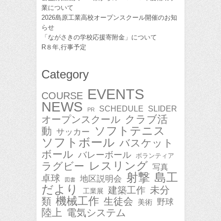
業について
2026島原工業高校オープンスクール開催のお知
らせ
「ながさきの学校応援寄附金」について
R８年,行事予定
Category
EVENTS
COURSE
NEWS
SCHEDULE
SLIDER
PR
クラブ活
オープンスクール
ソフトテニス
動
サッカー
ソフトボール
バスケット
ボール
バレーボール
ボランティア
レスリング
ラグビー
写真
射撃
島工
卓球
地区説明会
図書
だより
未分
建築工作
工業展
機械工作
類
生徒会
野球
美術
陸上
電気システム