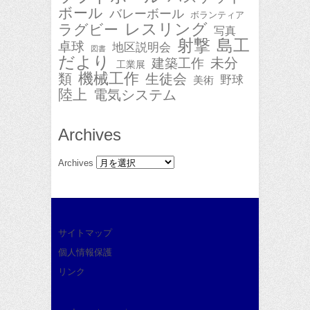
ボール
バレーボール
ボランティア
レスリング
ラグビー
写真
射撃
島工
卓球
地区説明会
図書
だより
未分
建築工作
工業展
機械工作
類
生徒会
野球
美術
陸上
電気システム
Archives
Archives
サイトマップ
個人情報保護
リンク