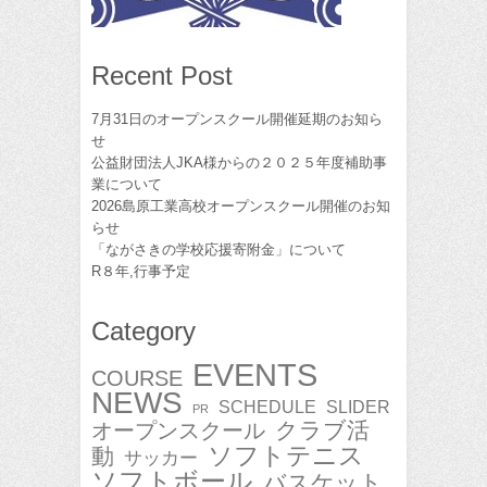
Recent Post
7月31日のオープンスクール開催延期のお知ら
せ
公益財団法人JKA様からの２０２５年度補助事
業について
2026島原工業高校オープンスクール開催のお知
らせ
「ながさきの学校応援寄附金」について
R８年,行事予定
Category
EVENTS
COURSE
NEWS
SCHEDULE
SLIDER
PR
クラブ活
オープンスクール
ソフトテニス
動
サッカー
ソフトボール
バスケット