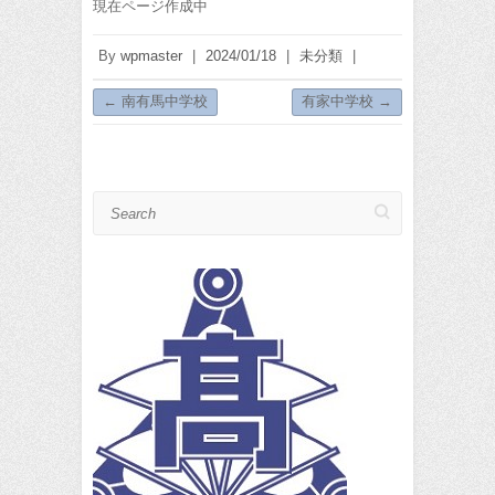
現在ページ作成中
By
wpmaster
|
2024/01/18
|
未分類
|
←
南有馬中学校
有家中学校
→
Search