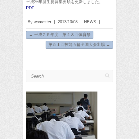
平成26年度生徒募集要項を更新しました。
PDF
By
wpmaster
|
2013/10/08
|
NEWS
|
←
平成２５年度 第４８回体育祭
第５１回技能五輪全国大会出場
→
Search