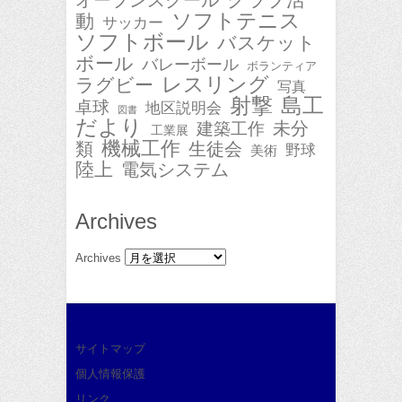
オープンスクール
ソフトテニス
動
サッカー
ソフトボール
バスケット
ボール
バレーボール
ボランティア
レスリング
ラグビー
写真
射撃
島工
卓球
地区説明会
図書
だより
未分
建築工作
工業展
機械工作
類
生徒会
野球
美術
陸上
電気システム
Archives
Archives
サイトマップ
個人情報保護
リンク