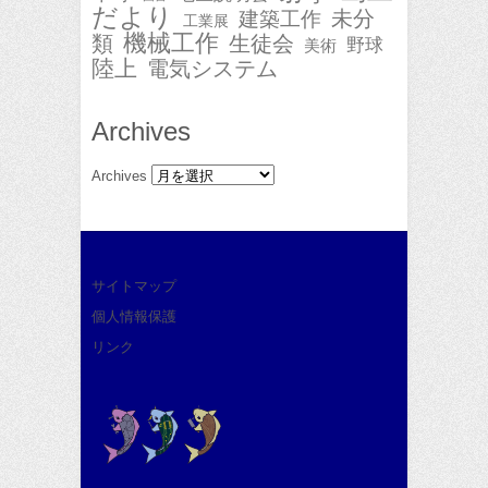
だより
未分
建築工作
工業展
機械工作
類
生徒会
野球
美術
陸上
電気システム
Archives
Archives
サイトマップ
個人情報保護
リンク