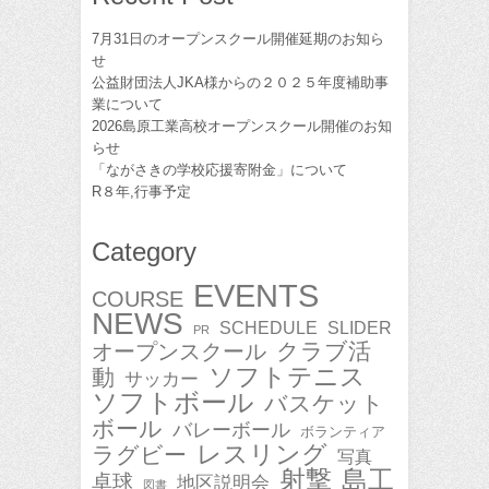
7月31日のオープンスクール開催延期のお知ら
せ
公益財団法人JKA様からの２０２５年度補助事
業について
2026島原工業高校オープンスクール開催のお知
らせ
「ながさきの学校応援寄附金」について
R８年,行事予定
Category
EVENTS
COURSE
NEWS
SCHEDULE
SLIDER
PR
クラブ活
オープンスクール
ソフトテニス
動
サッカー
ソフトボール
バスケット
ボール
バレーボール
ボランティア
レスリング
ラグビー
写真
射撃
島工
卓球
地区説明会
図書