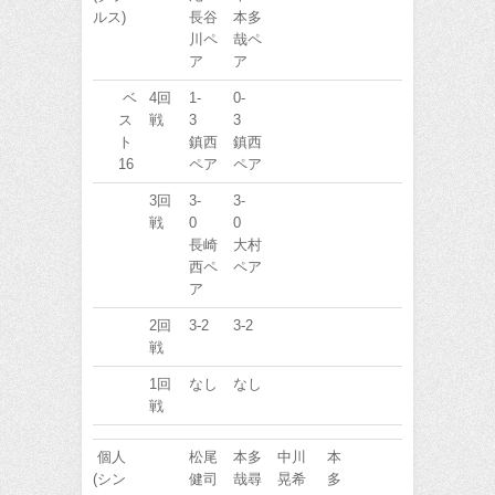
ルス)
長谷
本多
川ペ
哉ペ
ア
ア
ベ
4回
1-
0-
ス
戦
3
3
ト
鎮西
鎮西
16
ペア
ペア
3回
3-
3-
戦
0
0
長崎
大村
西ペ
ペア
ア
2回
3-2
3-2
戦
1回
なし
なし
戦
個人
松尾
本多
中川
本
(シン
健司
哉尋
晃希
多