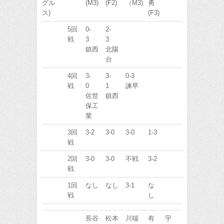
グル
(M3)
(F2)
（M3)
勇
ス)
(F3)
5回
0-
2-
戦
3
3
鎮西
北陽
台
4回
3-
3-
0-3
戦
0
1
諫早
佐世
鎮西
保工
業
3回
3-2
3-0
3-0
1-3
戦
2回
3-0
3-0
不戦
3-2
戦
1回
なし
なし
3-1
な
戦
し
長谷
松本
川端
有
宇