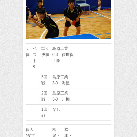
団
ベ
準々
島原工業
体
ス
決勝
0-3 佐世保
ト
工業
8
3回
島原工業
戦
3-0 海星
2回
島原工業
戦
3-0 川棚
1回
なし
戦
個人
松
松
(ダブ
尾・
本・