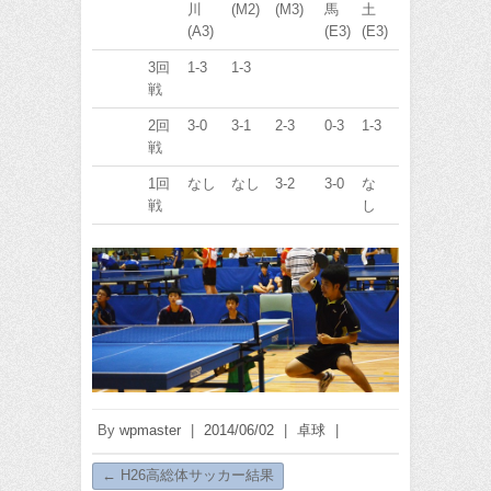
川
(M2)
(M3)
馬
土
(A3)
(E3)
(E3)
3回
1-3
1-3
戦
2回
3-0
3-1
2-3
0-3
1-3
戦
1回
なし
なし
3-2
3-0
な
戦
し
By
wpmaster
|
2014/06/02
|
卓球
|
←
H26高総体サッカー結果