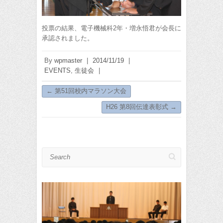
投票の結果、電子機械科2年・増永悟君が会長に
承認されました。
By
wpmaster
|
2014/11/19
|
EVENTS
,
生徒会
|
←
第51回校内マラソン大会
H26 第8回伝達表彰式
→
Search