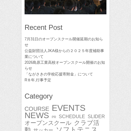
Recent Post
7月31日のオープンスクール開催延期のお知ら
せ
公益財団法人JKA様からの２０２５年度補助事
業について
2026島原工業高校オープンスクール開催のお知
らせ
「ながさきの学校応援寄附金」について
R８年,行事予定
Category
EVENTS
COURSE
NEWS
SCHEDULE
SLIDER
PR
クラブ活
オープンスクール
ソフトテニス
動
サッカー