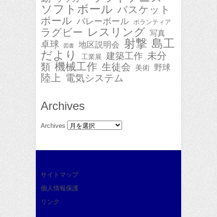
ソフトボール
バスケット
ボール
バレーボール
ボランティア
レスリング
ラグビー
写真
射撃
島工
卓球
地区説明会
図書
だより
未分
建築工作
工業展
機械工作
類
生徒会
野球
美術
陸上
電気システム
Archives
Archives
サイトマップ
個人情報保護
リンク