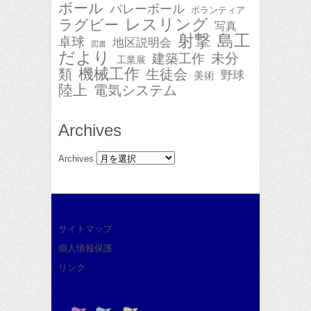
ボール
バレーボール
ボランティア
レスリング
ラグビー
写真
射撃
島工
卓球
地区説明会
図書
だより
未分
建築工作
工業展
機械工作
類
生徒会
野球
美術
陸上
電気システム
Archives
Archives
サイトマップ
個人情報保護
リンク