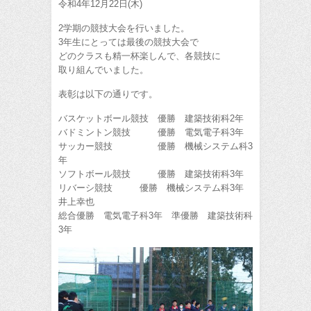
令和4年12月22日(木)
2学期の競技大会を行いました。
3年生にとっては最後の競技大会で
どのクラスも精一杯楽しんで、各競技に
取り組んでいました。
表彰は以下の通りです。
バスケットボール競技 優勝 建築技術科2年
バドミントン競技 優勝 電気電子科3年
サッカー競技 優勝 機械システム科3
年
ソフトボール競技 優勝 建築技術科3年
リバーシ競技 優勝 機械システム科3年
井上幸也
総合優勝 電気電子科3年 準優勝 建築技術科
3年