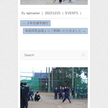
By
wpmaster
|
2022/12/23
|
EVENTS
|
←
３年生修学旅行
本校同窓会様よりご寄贈いただきました
→
Search