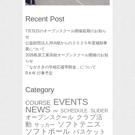
Recent Post
7月31日のオープンスクール開催延期のお知ら
せ
公益財団法人JKA様からの２０２５年度補助事
業について
2026島原工業高校オープンスクール開催のお知
らせ
「ながさきの学校応援寄附金」について
R８年,行事予定
Category
EVENTS
COURSE
NEWS
SCHEDULE
SLIDER
PR
クラブ活
オープンスクール
ソフトテニス
動
サッカー
ソフトボール
バスケット