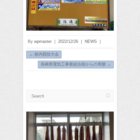
By
wpmaster
|
2022/12/26
|
NEWS
|
←
校内競技大会
長崎県電気工事業組合様からの寄贈
→
Search