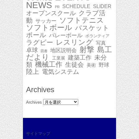
NEWS
SCHEDULE
SLIDER
PR
クラブ活
オープンスクール
ソフトテニス
動
サッカー
ソフトボール
バスケット
ボール
バレーボール
ボランティア
レスリング
ラグビー
写真
射撃
島工
卓球
地区説明会
図書
だより
未分
建築工作
工業展
機械工作
類
生徒会
野球
美術
陸上
電気システム
Archives
Archives
サイトマップ