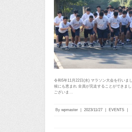
令和5年11月22日(水) マラソン大会を行
候にも恵まれ 全員が完走することができまし
ございま…
By
wpmaster
|
2023/11/27
|
EVENTS
|