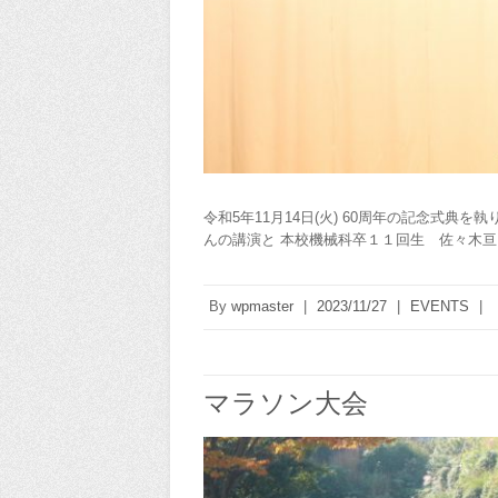
令和5年11月14日(火) 60周年の記念式
んの講演と 本校機械科卒１１回生 佐々木
By
wpmaster
|
2023/11/27
|
EVENTS
|
マラソン大会