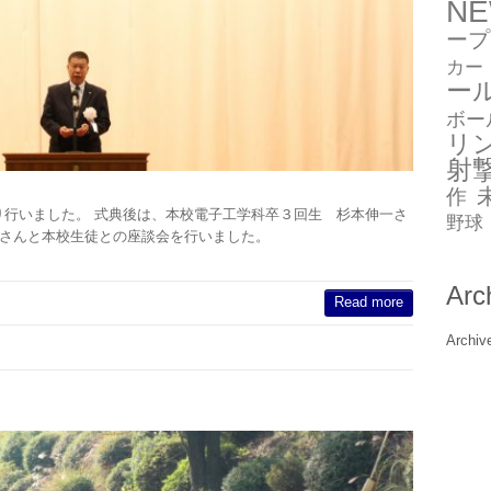
N
ープ
カー
ー
ボー
リ
射
作
典を執り行いました。 式典後は、本校電子工学科卒３回生 杉本伸一さ
野球
亘さんと本校生徒との座談会を行いました。
Arc
Read more
Archiv