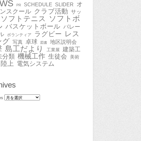
EWS
オ
SCHEDULE
SLIDER
PR
クラブ活動
ンスクール
サッ
ソフトボ
ソフトテニス
ル
バスケットボール
バレー
レス
ラグビー
ル
ボランティア
ング
卓球
地区説明会
写真
図書
撃
島工だより
建築工
工業展
機械工作
未分類
生徒会
美術
陸上
電気システム
hives
es