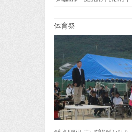
By
wpmaster
|
2023/11/13
|
EVENTS
|
体育祭
令和5年10月7日（土） 体育祭を行いました