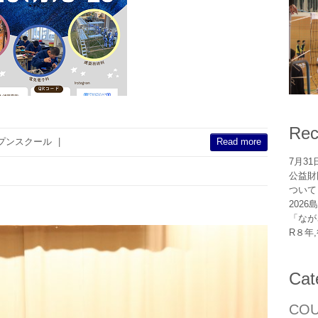
Rec
プンスクール
|
Read more
7月3
公益財
ついて
202
「なが
R８年
Cat
CO