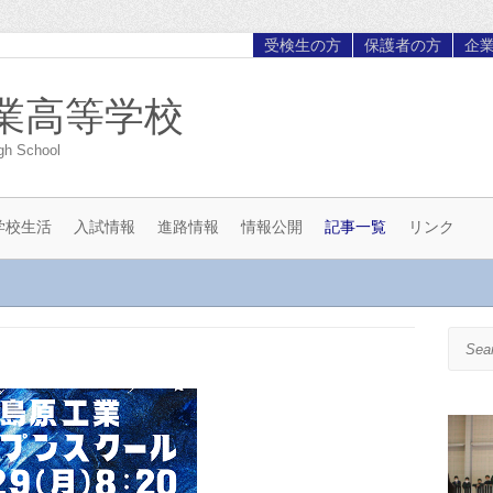
受検生の方
保護者の方
企
業高等学校
gh School
学校生活
入試情報
進路情報
情報公開
記事一覧
リンク
Search